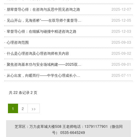
朋辈督导心得：在咨询与反思中照见咨询之路
2025-12-07
见山开山，见海搭桥”——在双导师个案督导中感悟咨询的灵活、包容与规范严谨
2025-12-05
辈督导心得：在细腻与碰撞中精进咨询之路
2025-12-03
心理咨询范围
2025-09-03
什么是心理咨询及心理咨询师有关内容
2025-09-02
聚焦咨询基本功与安全场域构建——2025双导师第6次案例督导活动
2025-09-01
从心出发，向暖而行——中学生心理成长小组活动圆满收官
2025-07-11
共 22 条记录 2 页
1
2
>>
芝罘区：万力皮草城大楼508 王老师电话：13791177901（微信同
号） 0535-6645249