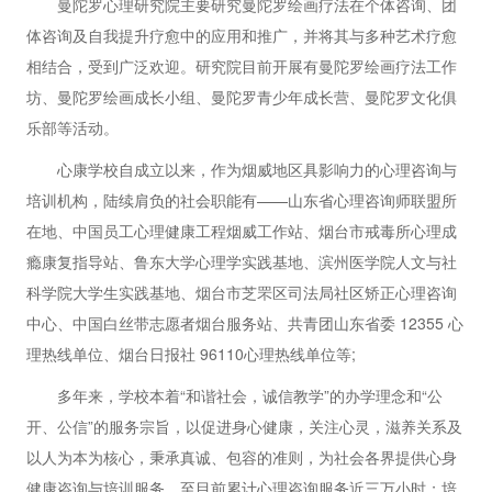
曼陀罗心理研究院主要研究曼陀罗绘画疗法在个体咨询、团
体咨询及自我提升疗愈中的应用和推广，并将其与多种艺术疗愈
相结合，受到广泛欢迎。研究院目前开展有曼陀罗绘画疗法工作
坊、曼陀罗绘画成长小组、曼陀罗青少年成长营、曼陀罗文化俱
乐部等活动。
心康学校自成立以来，作为烟威地区具影响力的心理咨询与
培训机构，陆续肩负的社会职能有——山东省心理咨询师联盟所
在地、中国员工心理健康工程烟威工作站、烟台市戒毒所心理成
瘾康复指导站、鲁东大学心理学实践基地、滨州医学院人文与社
科学院大学生实践基地、烟台市芝罘区司法局社区矫正心理咨询
中心、中国白丝带志愿者烟台服务站、共青团山东省委 12355 心
理热线单位、烟台日报社 96110心理热线单位等;
多年来，学校本着“和谐社会，诚信教学”的办学理念和“公
开、公信”的服务宗旨，以促进身心健康，关注心灵，滋养关系及
以人为本为核心，秉承真诚、包容的准则，为社会各界提供心身
健康咨询与培训服务。至目前累计心理咨询服务近三万小时；培