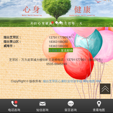
烟台芝罘区：
13791177901
烟台莱山区：
18363188050
威海市：
18363188050
给我留言
发送邮件
芝罘区：万力皮草城大楼508 王老师电话：13791177901（微信同号）
0535-6645249
CopyRight © 版权所有:
烟台芝罘区心康职业培训学校
网站地图
XML
电话咨询
短信咨询
留言咨询
查看地图