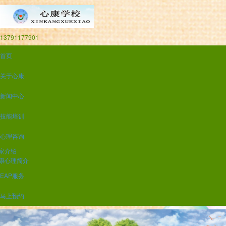
13791177901
首页
关于心康
新闻中心
技能培训
心理咨询
家介绍
康心理简介
EAP服务
马上预约