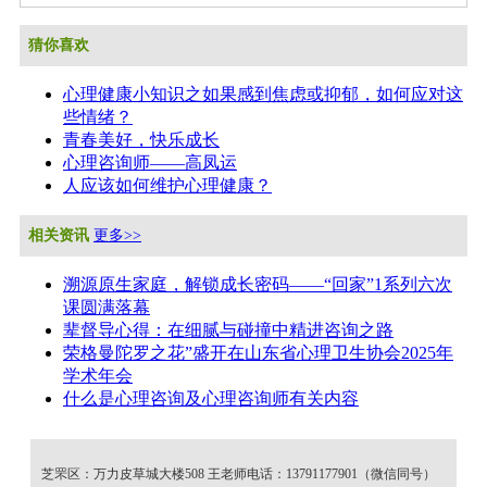
猜你喜欢
心理健康小知识之如果感到焦虑或抑郁，如何应对这
些情绪？
青春美好，快乐成长
心理咨询师——高凤运
人应该如何维护心理健康？
相关资讯
更多>>
溯源原生家庭，解锁成长密码——“回家”1系列六次
课圆满落幕
辈督导心得：在细腻与碰撞中精进咨询之路
荣格曼陀罗之花”盛开在山东省心理卫生协会2025年
学术年会
什么是心理咨询及心理咨询师有关内容
芝罘区：万力皮草城大楼508 王老师电话：13791177901（微信同号）