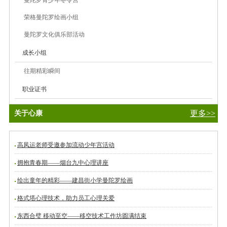
荣格曼陀罗绘画小组
曼陀罗文化俱乐部活动
成长小组
往期精彩瞬间
职业证书
更多>>
关于心康
高凤运老师受邀参加流动少年宫活动
拥抱青春期——烟台九中心理讲座
绘出童年的精彩——建昌街小学曼陀罗绘画
格式塔心理技术，助力员工心理关爱
东西合璧 移动至空——移空技术工作坊圆满结束