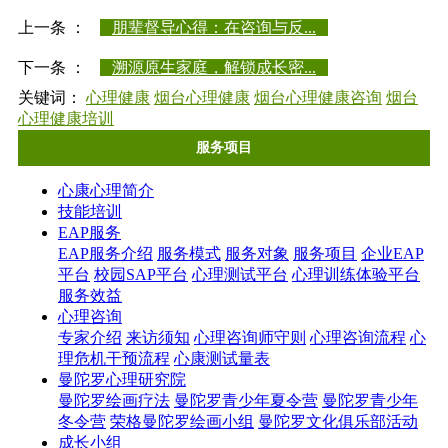
上一条 ：
朋辈督导心得：在咨询与反...
下一条 ：
溯源原生家庭，解锁成长密...
关键词：
心理健康
烟台心理健康
烟台心理健康咨询
烟台
心理健康培训
服务项目
心康心理简介
技能培训
EAP服务
EAP服务介绍
服务模式
服务对象
服务项目
企业EAP
平台
校园SAP平台
心理测试平台
心理训练体验平台
服务效益
心理咨询
专家介绍
来访须知
心理咨询师守则
心理咨询流程
心
理危机干预流程
心康测试量表
曼陀罗心理研究院
曼陀罗绘画疗法
曼陀罗青少年夏令营
曼陀罗青少年
冬令营
荣格曼陀罗绘画小组
曼陀罗文化俱乐部活动
成长小组