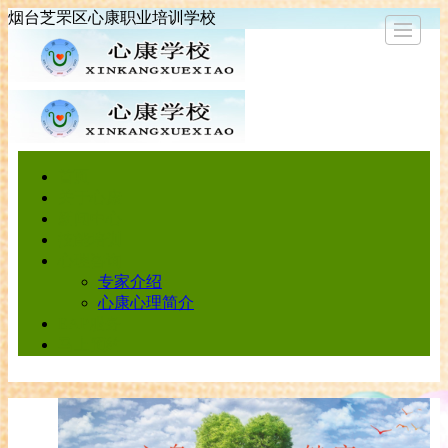
烟台芝罘区心康职业培训学校
首页
首页
关于心
新闻中
技能培
心理咨
EAP服
马上预
关于心康
康
心
训
询
务
约
新闻中心
技能培训
心理咨询
专家介绍
心康心理简介
EAP服务
马上预约