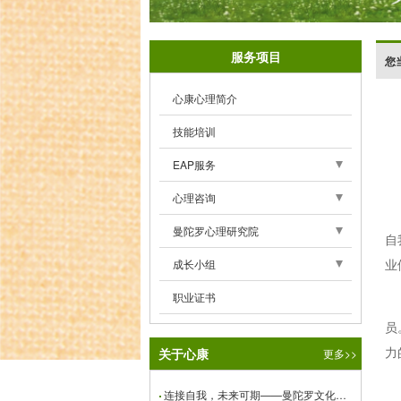
服务项目
您
心康心理简介
技能培训
EAP服务
EAP服务介绍
心理咨询
服务模式
专家介绍
曼陀罗心理研究院
自
服务对象
来访须知
曼陀罗绘画疗法
业
成长小组
服务项目
心理咨询师守则
曼陀罗青少年夏令营
往期精彩瞬间
职业证书
企业EAP平台
心理咨询流程
曼陀罗青少年冬令营
员
校园SAP平台
力
心理危机干预流程
关于心康
更多>>
荣格曼陀罗绘画小组
心理测试平台
心康测试量表
曼陀罗文化俱乐部活动
连接自我，未来可期——曼陀罗文化俱乐部报道（28）