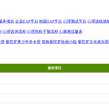
服务项目
企业EAP平台
校园SAP平台
心理测试平台
心理训练体
则
心理咨询流程
心理危机干预流程
心康测试量表
令营
曼陀罗青少年冬令营
荣格曼陀罗绘画小组
曼陀罗文化俱乐部
服务项目