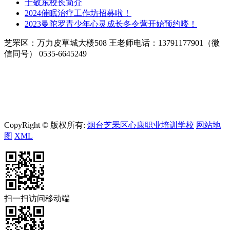
于敬东校长简介
2024催眠治疗工作坊招募啦！
2023曼陀罗青少年心灵成长冬令营开始预约喽！
芝罘区：万力皮草城大楼508 王老师电话：13791177901（微
信同号） 0535-6645249
CopyRight © 版权所有:
烟台芝罘区心康职业培训学校
网站地
图
XML
扫一扫访问移动端