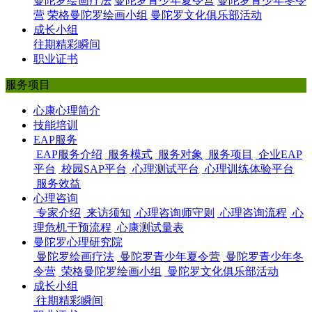
曼陀罗绘画疗法
曼陀罗青少年夏令营
曼陀罗青少年冬令
营
荣格曼陀罗绘画小组
曼陀罗文化俱乐部活动
成长小组
往期精彩瞬间
职业证书
服务项目
心康心理简介
技能培训
EAP服务
EAP服务介绍
服务模式
服务对象
服务项目
企业EAP
平台
校园SAP平台
心理测试平台
心理训练体验平台
服务效益
心理咨询
专家介绍
来访须知
心理咨询师守则
心理咨询流程
心
理危机干预流程
心康测试量表
曼陀罗心理研究院
曼陀罗绘画疗法
曼陀罗青少年夏令营
曼陀罗青少年冬
令营
荣格曼陀罗绘画小组
曼陀罗文化俱乐部活动
成长小组
往期精彩瞬间