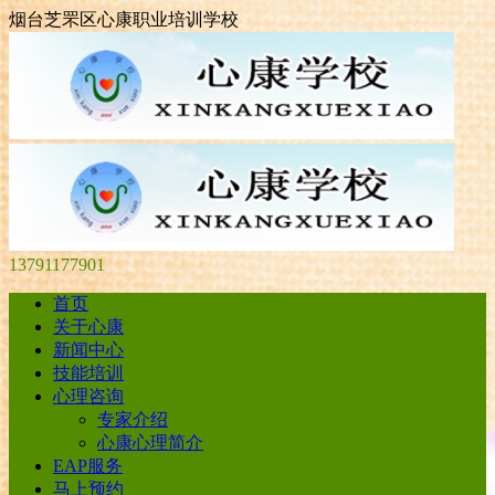
烟台芝罘区心康职业培训学校
13791177901
首页
关于心康
新闻中心
技能培训
心理咨询
专家介绍
心康心理简介
EAP服务
马上预约