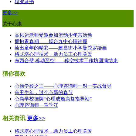
职业证书
更多>>
关于心康
高凤运老师受邀参加流动少年宫活动
拥抱青春期——烟台九中心理讲座
绘出童年的精彩——建昌街小学曼陀罗绘画
格式塔心理技术，助力员工心理关爱
东西合璧 移动至空——移空技术工作坊圆满结束
猜你喜欢
心康学校之三——心理咨询师一对一实战督导
辛丑牛年，过个心新的春节
心康学校挂牌“心理成瘾康复指导站”
心理咨询师—马学江
相关资讯
更多>>
格式塔心理技术，助力员工心理关爱