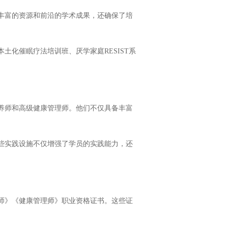
丰富的资源和前沿的学术成果，还确保了培
化催眠疗法培训班、厌学家庭RESIST系
养师和高级健康管理师。他们不仅具备丰富
些实践设施不仅增强了学员的实践能力，还
师》《健康管理师》职业资格证书。这些证