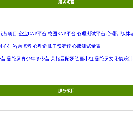
服务项目
服务项目
企业EAP平台
校园SAP平台
心理测试平台
心理训练体
则
心理咨询流程
心理危机干预流程
心康测试量表
令营
曼陀罗青少年冬令营
荣格曼陀罗绘画小组
曼陀罗文化俱乐部
服务项目