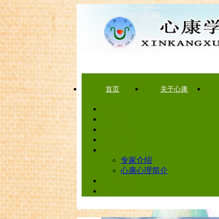
首页
关于心康
首页
关于心康
新闻中心
技能培训
心理咨询
专家介绍
心康心理简介
EAP服务
马上预约