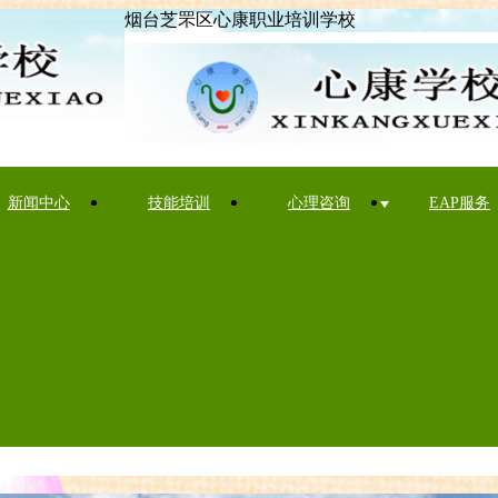
烟台芝罘区心康职业培训学校
新闻中心
技能培训
心理咨询
EAP服务