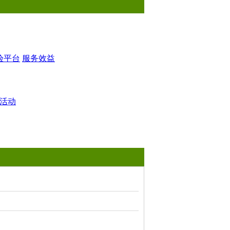
验平台
服务效益
活动