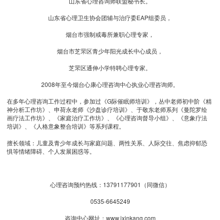
山东省心理咨询师联盟秘书长。
山东省心理卫生协会团辅与治疗委EAP组委员，
烟台市强制戒毒所兼职心理专家，
烟台市芝罘区青少年阳光成长中心成员，
芝罘区通伸小学特聘心理专家。
2008年至今烟台心康心理咨询中心执业心理咨询师。
在多年心理咨询工作过程中，参加过《G际催眠师培训》，丛中老师初中阶《精
神分析工作坊》、申荷永老师《沙盘诊疗培训》、于敬东老师系列《曼陀罗绘
画疗法工作坊》、《家庭治疗工作坊》、《心理咨询督导小组》、《意象疗法
培训》、《人格意象整合培训》等系列课程。
擅长领域：儿童及青少年成长与家庭问题、两性关系、人际交往、焦虑抑郁恐
惧等情绪障碍、个人发展困惑等。
心理咨询预约热线：13791177901（同微信）
0535-6645249
咨询中心网址：www.ixinkang.com