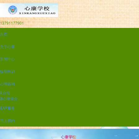
13791177901
首页
关于心康
新闻中心
技能培训
心理咨询
家介绍
康心理简介
EAP服务
马上预约